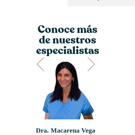
Conoce más
de nuestros
especialistas
arlos
Dra. Macarena Vega
Dra. Paul