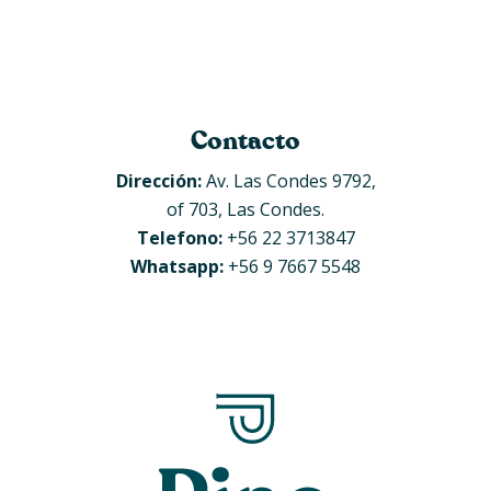
Téllez
 ESTETICA
CIRUJANO MÁXILO
ODONTOPEDIATR
Contacto
Dirección:
Av. Las Condes 9792,
of 703, Las Condes.
Telefono:
+56 22 3713847
Whatsapp:
+56 9 7667 5548